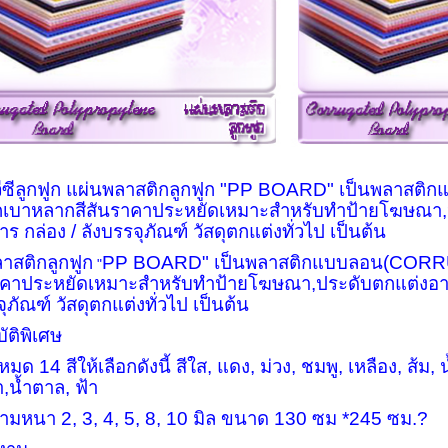
ีซีลูกฟูก
แผ่นพลาสติกลูกฟูก
"
PP BOARD"
เป็นพลาสติก
ักเบาหลากสีสันราคาประหยัดเหมาะสำหรับทำป้ายโฆษณา
,
ร กล่อง / ลังบรรจุภัณฑ์ วัสดุตกแต่งทั่วไป เป็นต้น
าสติกลูกฟูก
PP BOARD"
เป็นพลาสติกแบบลอน(
CORR
"
ราคาประหยัดเหมาะสำหรับทำป้ายโฆษณา
,
ประดับตกแต่งอาค
ุภัณฑ์ วัสดุตกแต่งทั่วไป เป็นต้น
ัติพิเศษ
้งหมด 14 สีให้เลือกดังนี้ สีใส
,
แดง
,
ม่วง
,
ชมพู
,
เหลือง
,
ส้ม
,
า
,
น้ำตาล
,
ฟ้า
วามหนา 2
,
3
,
4
,
5
,
8
,
10 มิล ขนาด 130 ซม *245 ซม.
?