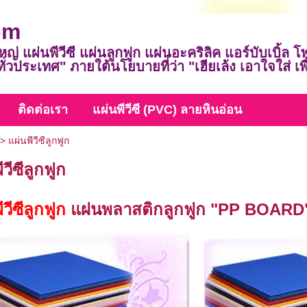
om
ใหญ่ แผ่นพีวีซี แผ่นลูกฟูก แผ่นอะคริลิค แอร์บับเบิ้ล
งทั่วประเทศ" ภายใต้นโยบายที่ว่า "เฮียเล้ง เอาใจใส่ เ
ติดต่อเรา
แผ่นพีวีซี (PVC) ลายหินอ่อน
>
แผ่นพีวีซีลูกฟูก
ีวีซีลูกฟูก
ีวีซีลูกฟูก
แผ่นพลาสติกลูกฟูก "PP BOARD