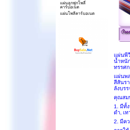
แผ่นลูกฟูกโพลี่
คาร์บอเนต
แผ่นโพลีคาร์บอเนต
แผ่นพีว
น้ำหน
ทรรศกา
แผ่นพล
สีสัน
ลังบรรจ
คุณสมบ
1. มีทั
ดำ
,
เท
2. มีค